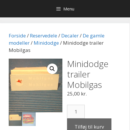
Hop
Menu
til
indhold
Forside
/
Reservedele
/
Decaler
/
De gamle
modeller
/
Minidodge
/ Minidodge trailer
Mobilgas
Minidodge
trailer
Mobilgas
25,00
kr.
Minidodge
trailer
Mobilgas
Tilføj til kurv
antal