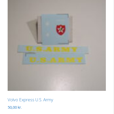
Volvo Express U.S. Army
50,00
kr.