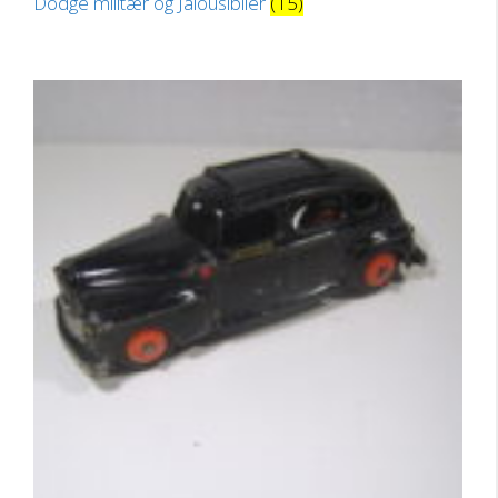
Dodge militær og Jalousibiler
(15)