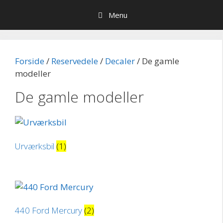
Hop
Menu
til
indhold
Forside
/
Reservedele
/
Decaler
/ De gamle
modeller
De gamle modeller
Urværksbil
(1)
440 Ford Mercury
(2)