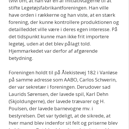
tvivl om, at han var en af initiativtagerne til at
stifte Legetøjsfabrikantforeningen. Han ville
have orden i rækkerne og han viste, at en stærk
forening, der kunne kontrollere produktionen og
detailleddet ville være i deres egen interesse. På
det tidspunkt kunne man ikke frit importere
legetøj, uden at det blev pålagt told.
Hjemmarkedet var derfor af afgørende
betydning.
Foreningen holdt til på Ålekistevej 182 i Vanløse
på samme adresse som AABO, Carlos Schwerin,
der var sekretær i foreningen. Derudover sad
Laurids Sørensen, der lavede spil, Karl Dehn
(Skjoldungerne), der lavede trævarer og H.
Poulsen, der lavede barnevogne mv. i
bestyrelsen. Det var tydeligt, at de sikrede, at
hver mand blev indenfor sit felt og priserne blev