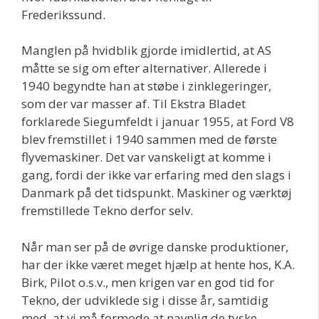
Frederikssund.
Manglen på hvidblik gjorde imidlertid, at AS
måtte se sig om efter alternativer. Allerede i
1940 begyndte han at støbe i zinklegeringer,
som der var masser af. Til Ekstra Bladet
forklarede Siegumfeldt i januar 1955, at Ford V8
blev fremstillet i 1940 sammen med de første
flyvemaskiner. Det var vanskeligt at komme i
gang, fordi der ikke var erfaring med den slags i
Danmark på det tidspunkt. Maskiner og værktøj
fremstillede Tekno derfor selv.
Når man ser på de øvrige danske produktioner,
har der ikke været meget hjælp at hente hos, K.A.
Birk, Pilot o.s.v., men krigen var en god tid for
Tekno, der udviklede sig i disse år, samtidig
med, at vi må formode at navnlig de tyske