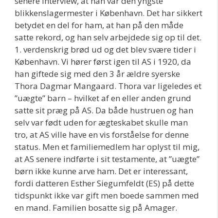
senere interview, at han var den yngste
blikkenslagermester i København. Det har sikkert
betydet en del for ham, at han på den måde
satte rekord, og han selv arbejdede sig op til det.
1. verdenskrig brød ud og det blev svære tider i
København. Vi hører først igen til AS i 1920, da
han giftede sig med den 3 år ældre syerske
Thora Dagmar Mangaard. Thora var ligeledes et
”uægte” barn – hvilket af en eller anden grund
satte sit præg på AS. Da både hustruen og han
selv var født uden for ægteskabet skulle man
tro, at AS ville have en vis forståelse for denne
status. Men et familiemedlem har oplyst til mig,
at AS senere indførte i sit testamente, at ”uægte”
børn ikke kunne arve ham. Det er interessant,
fordi datteren Esther Siegumfeldt (ES) på dette
tidspunkt ikke var gift men boede sammen med
en mand. Familien bosatte sig på Amager.