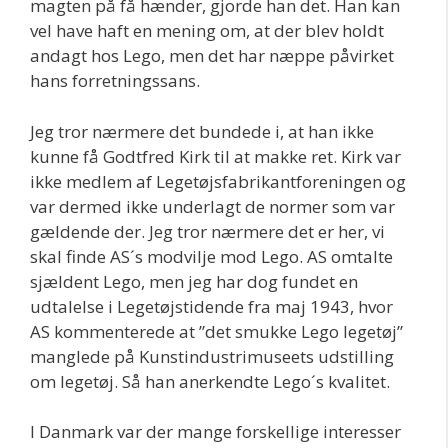
magten på få hænder, gjorde han det. Han kan
vel have haft en mening om, at der blev holdt
andagt hos Lego, men det har næppe påvirket
hans forretningssans.
Jeg tror nærmere det bundede i, at han ikke
kunne få Godtfred Kirk til at makke ret. Kirk var
ikke medlem af Legetøjsfabrikantforeningen og
var dermed ikke underlagt de normer som var
gældende der. Jeg tror nærmere det er her, vi
skal finde AS´s modvilje mod Lego. AS omtalte
sjældent Lego, men jeg har dog fundet en
udtalelse i Legetøjstidende fra maj 1943, hvor
AS kommenterede at ”det smukke Lego legetøj”
manglede på Kunstindustrimuseets udstilling
om legetøj. Så han anerkendte Lego´s kvalitet.
I Danmark var der mange forskellige interesser