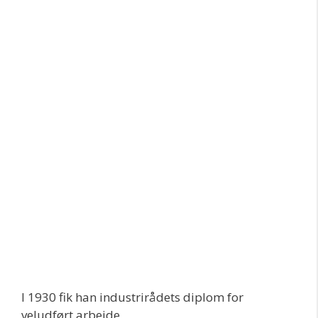
I 1930 fik han industrirådets diplom for
veludført arbejde.