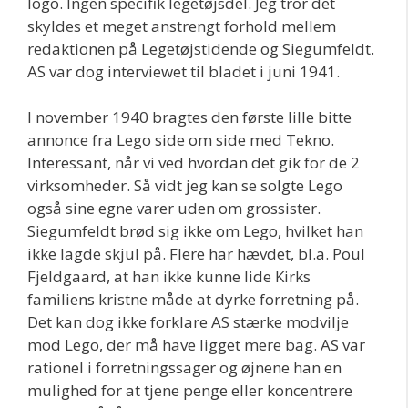
logo. Ingen specifik legetøjsdel. Jeg tror det
skyldes et meget anstrengt forhold mellem
redaktionen på Legetøjstidende og Siegumfeldt.
AS var dog interviewet til bladet i juni 1941.
I november 1940 bragtes den første lille bitte
annonce fra Lego side om side med Tekno.
Interessant, når vi ved hvordan det gik for de 2
virksomheder. Så vidt jeg kan se solgte Lego
også sine egne varer uden om grossister.
Siegumfeldt brød sig ikke om Lego, hvilket han
ikke lagde skjul på. Flere har hævdet, bl.a. Poul
Fjeldgaard, at han ikke kunne lide Kirks
familiens kristne måde at dyrke forretning på.
Det kan dog ikke forklare AS stærke modvilje
mod Lego, der må have ligget mere bag. AS var
rationel i forretningssager og øjnene han en
mulighed for at tjene penge eller koncentrere