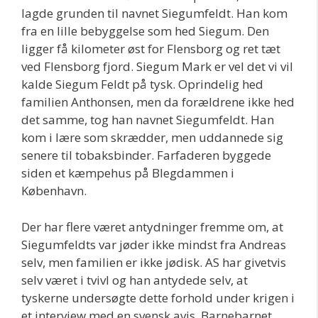
lagde grunden til navnet Siegumfeldt. Han kom
fra en lille bebyggelse som hed Siegum. Den
ligger få kilometer øst for Flensborg og ret tæt
ved Flensborg fjord. Siegum Mark er vel det vi vil
kalde Siegum Feldt på tysk. Oprindelig hed
familien Anthonsen, men da forældrene ikke hed
det samme, tog han navnet Siegumfeldt. Han
kom i lære som skrædder, men uddannede sig
senere til tobaksbinder. Farfaderen byggede
siden et kæmpehus på Blegdammen i
København.
Der har flere været antydninger fremme om, at
Siegumfeldts var jøder ikke mindst fra Andreas
selv, men familien er ikke jødisk. AS har givetvis
selv været i tvivl og han antydede selv, at
tyskerne undersøgte dette forhold under krigen i
et interview med en svensk avis. Barnebarnet,