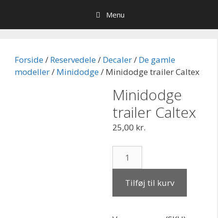
Hop
Menu
til
indhold
Forside
/
Reservedele
/
Decaler
/
De gamle
modeller
/
Minidodge
/ Minidodge trailer Caltex
Minidodge
trailer Caltex
25,00
kr.
Minidodge
trailer
Caltex
Tilføj til kurv
antal