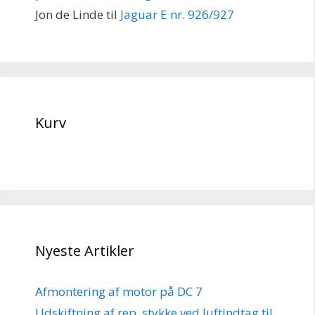
Jon de Linde
til
Jaguar E nr. 926/927
Kurv
Nyeste Artikler
Afmontering af motor på DC 7
Udskiftning af rep. stykke ved luftindtag til