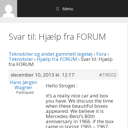
Hop
Menu
til
indhold
Svar til: Hjælp fra FORUM
Teknobiler og andet gammelt legetøj
›
Fora
›
Teknobiler
›
Hjælp fra FORUM
›
Svar til: Hjælp
fra FORUM
december 10, 2013 kl. 12:17
#19502
Hans Jørgen
Hello Stroget :
Wagner
Participant
it’s a really nice car and box
you have. We discuss the time
when these beautiful boxes
appeared. We believe it is
Mercedes-Benz’s 80th
anniversary in 1966. if the box
came in spring 1965 – 1967,