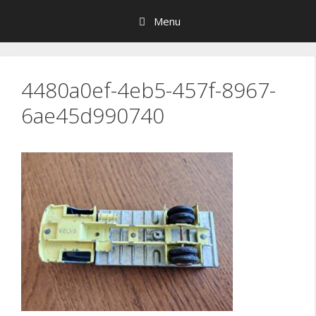
Hop
Menu
til
indhold
4480a0ef-4eb5-457f-8967-
6ae45d990740