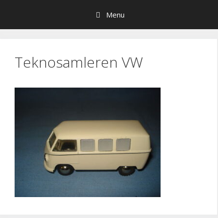
Hop
Menu
til
indhold
Teknosamleren VW