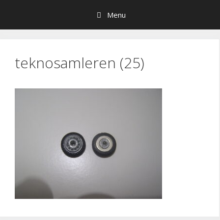
Hop
Menu
til
indhold
teknosamleren (25)