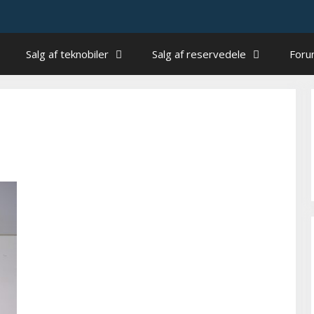
Salg af teknobiler
Salg af reservedele
For