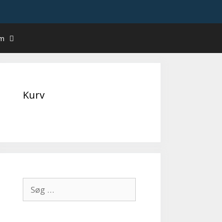
um
Kurv
Søg
efter: