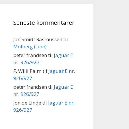
Seneste kommentarer
Jan Smidt Rasmussen
til
Molberg (Lion)
peter frandsen
til
Jaguar E
nr. 926/927
F. Willi Palm
til
Jaguar E nr.
926/927
peter frandsen
til
Jaguar E
nr. 926/927
Jon de Linde
til
Jaguar E nr.
926/927