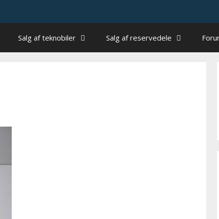
Salg af teknobiler
Salg af reservedele
For