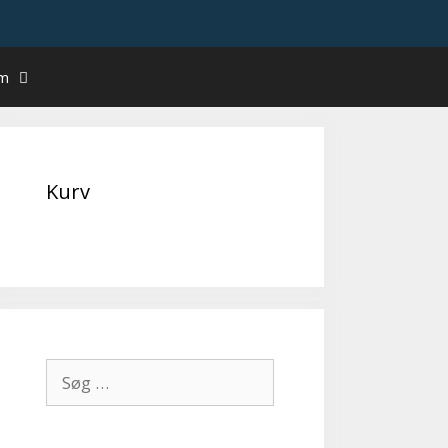
um
Kurv
Søg
efter: