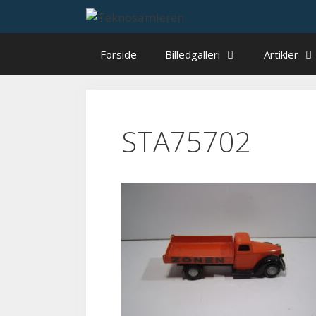
Hop
til
indhold
Forside
Billedgalleri
Artikler
STA75702