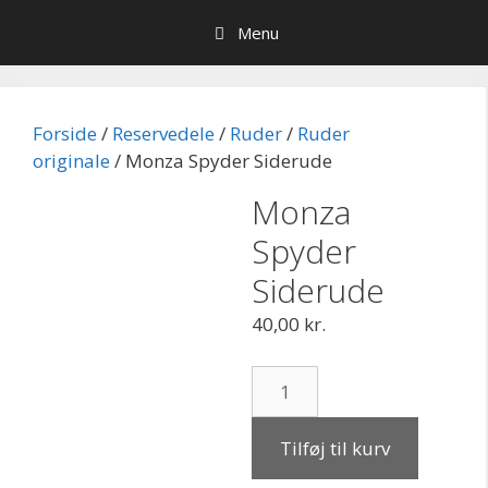
Hop
Menu
til
indhold
Forside
/
Reservedele
/
Ruder
/
Ruder
originale
/ Monza Spyder Siderude
Monza
Spyder
Siderude
40,00
kr.
Monza
Spyder
Siderude
Tilføj til kurv
antal