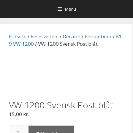
Hop
Menu
til
indhold
Forside
/
Reservedele
/
Decaler
/
Personbiler
/
81
9 VW 1200
/ VW 1200 Svensk Post blåt
VW 1200 Svensk Post blåt
15,00
kr.
VW