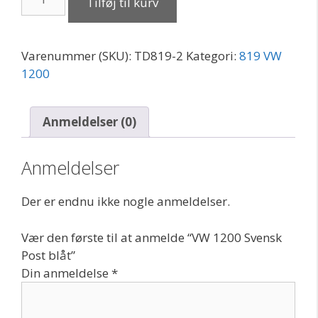
Tilføj til kurv
1200
Svensk
Post
Varenummer (SKU):
TD819-2
Kategori:
819 VW
blåt
1200
antal
Anmeldelser (0)
Anmeldelser
Der er endnu ikke nogle anmeldelser.
Vær den første til at anmelde “VW 1200 Svensk
Post blåt”
Din anmeldelse
*