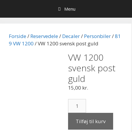
Hop
Menu
til
indhold
Forside
/
Reservedele
/
Decaler
/
Personbiler
/
81
9 VW 1200
/ VW 1200 svensk post guld
VW 1200
svensk post
guld
15,00
kr.
VW
1200
svensk
Tilføj til kurv
post
guld