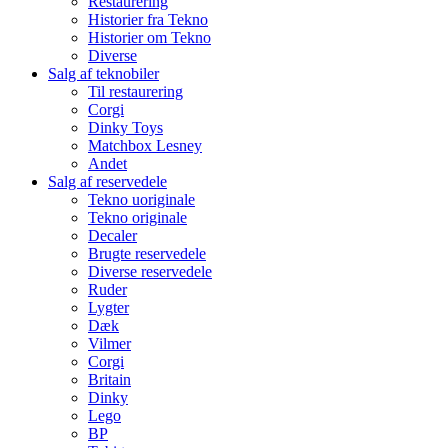
Restaurering
Historier fra Tekno
Historier om Tekno
Diverse
Salg af teknobiler
Til restaurering
Corgi
Dinky Toys
Matchbox Lesney
Andet
Salg af reservedele
Tekno uoriginale
Tekno originale
Decaler
Brugte reservedele
Diverse reservedele
Ruder
Lygter
Dæk
Vilmer
Corgi
Britain
Dinky
Lego
BP