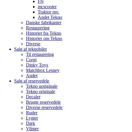
Fly
mcscooter
Traktor mv.
Andet Tekno
Danske fabrikanter
Restaurering
Historier fra Tekno
Historier om Tekno
Diverse
Salg af teknobiler
Til restaurering
Corgi
Dinky Toys
Matchbox Lesney
Andet
Salg af reservedele
Tekno uoriginale
Tekno originale
Decaler
Brugte reservedele
Diverse reservedele
Ruder
Lygter
Dæk
Vilmer