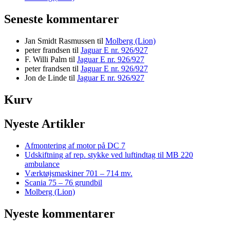
Seneste kommentarer
Jan Smidt Rasmussen
til
Molberg (Lion)
peter frandsen
til
Jaguar E nr. 926/927
F. Willi Palm
til
Jaguar E nr. 926/927
peter frandsen
til
Jaguar E nr. 926/927
Jon de Linde
til
Jaguar E nr. 926/927
Kurv
Nyeste Artikler
Afmontering af motor på DC 7
Udskiftning af rep. stykke ved luftindtag til MB 220
ambulance
Værktøjsmaskiner 701 – 714 mv.
Scania 75 – 76 grundbil
Molberg (Lion)
Nyeste kommentarer