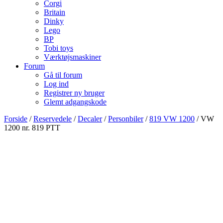
Corgi
Britain
Dinky
Lego
BP
Tobi toys
Værktøjsmaskiner
Forum
Gå til forum
Log ind
Registrer ny bruger
Glemt adgangskode
Forside
/
Reservedele
/
Decaler
/
Personbiler
/
819 VW 1200
/ VW
1200 nr. 819 PTT