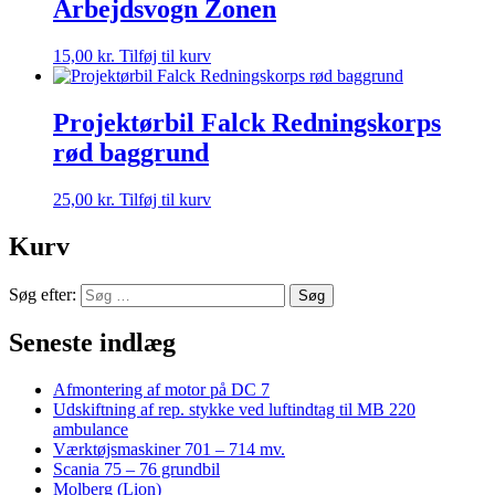
Arbejdsvogn Zonen
15,00
kr.
Tilføj til kurv
Projektørbil Falck Redningskorps
rød baggrund
25,00
kr.
Tilføj til kurv
Kurv
Søg efter:
Seneste indlæg
Afmontering af motor på DC 7
Udskiftning af rep. stykke ved luftindtag til MB 220
ambulance
Værktøjsmaskiner 701 – 714 mv.
Scania 75 – 76 grundbil
Molberg (Lion)