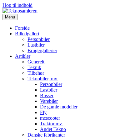
Hop til indhold
Menu
Forside
Billedgalleri
Personbiler
Lastbiler
Brugergallerier
Artikler
Generelt
Teknik
Tilbehør
Teknobiler, mv.
Personbiler
Lastbiler
Busser
Varebiler
De gamle modeller
Fly
mcscooter
Traktor mv.
Andet Tekno
Danske fabrikanter