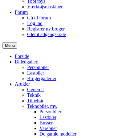
Tobi toys
Værktøjsmaskiner
Forum
Gå til forum
Log ind
Registrer ny bruger
Glemt adgangskode
Menu
Forside
Billedgalleri
Personbiler
Lastbiler
Brugergallerier
Artikler
Generelt
Teknik
Tilbehør
Teknobiler, mv.
Personbiler
Lastbiler
Busser
Varebiler
De gamle modeller