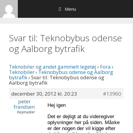
Hop
Menu
til
indhold
Svar til: Teknobybus odense
og Aalborg bytrafik
Teknobiler og andet gammelt legetøj
›
Fora
›
Teknobiler
›
Teknobybus odense og Aalborg
bytrafik
›
Svar til: Teknobybus odense og
Aalborg bytrafik
december 30, 2012 kl. 20:23
#13960
peter
Hej igen
frandsen
Keymaster
Det er dejligt at du videregiver
oplysninger her på siden. Måske
er der nogen der vil kigge efter