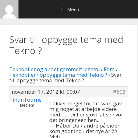
Hop
Menu
til
indhold
Svar til: opbygge tema med
Tekno ?
Teknobiler og andet gammelt legetøj
›
Fora
›
Teknobiler
›
opbygge tema med Tekno ?
›
Svar
til: opbygge tema med Tekno ?
november 17, 2012 kl. 00:07
#603
TintinTourne
Takker meget for dit svar, gav
Medlem
mig noget at arbejde videre
med…..- Det er sjovt, at se hvor
det bringer een hen..
— Håber Du / andre på siden
kom godt ind i det nye år 🙂
Mvh.