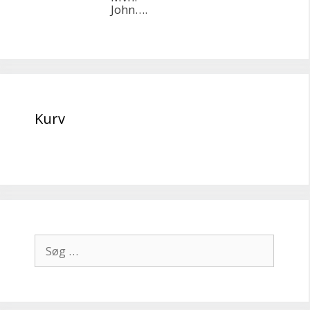
John….
Kurv
Søg
efter: