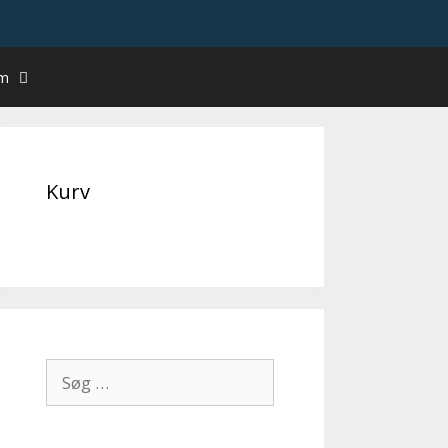
um
Kurv
Søg
efter: