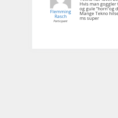
Hvis man goggler 
og gule “horn”og d
Flemming
Mange Tekno hils
Rasch
ms super
Participant