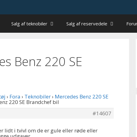
Salg af teknobiler
Salg af reservedele
For
des Benz 220 SE
tøj
›
Fora
›
Teknobiler
›
Mercedes Benz 220 SE
Benz 220 SE Brandchef bil
#14607
r lidt i tvivl om de er gule eller røde eller
egge udgaver .