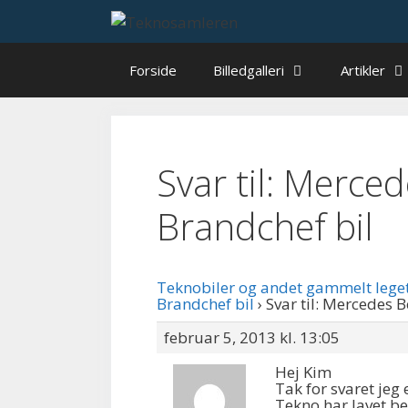
Hop
til
indhold
Forside
Billedgalleri
Artikler
Svar til: Merce
Brandchef bil
Teknobiler og andet gammelt lege
Brandchef bil
›
Svar til: Mercedes 
februar 5, 2013 kl. 13:05
Hej Kim
Tak for svaret jeg e
Tekno har lavet b