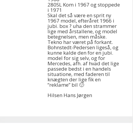
280SL Kom i 1967 og stoppede
i 1971
Skal det så være en sprit ny
1967 model, efteråret 1966 i
jubi. box ? uha den strammer
lige med årstallene, og model
betegnelsen, men måske.
Tekno har været på forkant.
Bohnstedt-Pedersen ligeså, og
kunne kalde den for en jubi.
model for sig selv, og for
Mercedes, afh. af hvad det lige
passede bedst i en handels
situatione, med faderen til
knægten der lige fik en
“reklame” bil 🙂
Hilsen Hans Jørgen