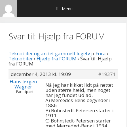
Hop
Menu
til
indhold
Svar til: Hjælp fra FORUM
Teknobiler og andet gammelt legetøj
›
Fora
›
Teknobiler
›
Hjælp fra FORUM
›
Svar til: Hjælp
fra FORUM
december 4, 2013 kl. 19:09
#19371
Hans Jørgen
Nå jeg har kikket lidt på nettet
Wagner
uden større hæld, men noget
Participant
har jeg fundet ud ad.
A) Mercedes-Bens begynder i
1886
B) Bohnstedt-Petersen starter i
1911
C) Bohnstedt-Petersen starter
med Merceded-Benx i 1934