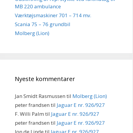
MB 220 ambulance
Værktøjsmaskiner 701 – 714 mv.
Scania 75 – 76 grundbil
Molberg (Lion)
Nyeste kommentarer
Jan Smidt Rasmussen
til
Molberg (Lion)
peter frandsen
til
Jaguar E nr. 926/927
F. Willi Palm
til
Jaguar E nr. 926/927
peter frandsen
til
Jaguar E nr. 926/927
Jon de Linde
til
Jaguar E nr. 926/927