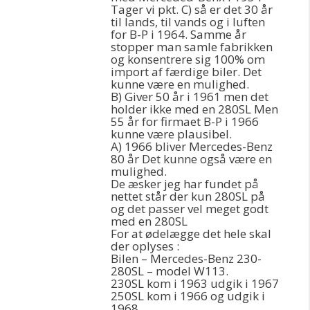
Tager vi pkt. C) så er det 30 år
til lands, til vands og i luften
for B-P i 1964. Samme år
stopper man samle fabrikken
og konsentrere sig 100% om
import af færdige biler. Det
kunne være en mulighed.
B) Giver 50 år i 1961 men det
holder ikke med en 280SL Men
55 år for firmaet B-P i 1966
kunne være plausibel.
A) 1966 bliver Mercedes-Benz
80 år Det kunne også være en
mulighed.
De æsker jeg har fundet på
nettet står der kun 280SL på
og det passer vel meget godt
med en 280SL
For at ødelægge det hele skal
der oplyses :
Bilen – Mercedes-Benz 230-
280SL – model W113.
230SL kom i 1963 udgik i 1967
250SL kom i 1966 og udgik i
1968