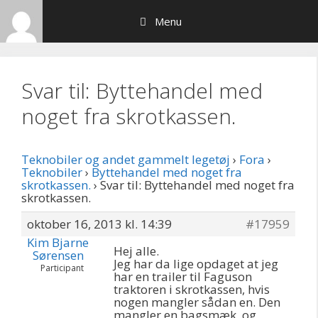
Hop
Menu
til
indhold
Svar til: Byttehandel med
noget fra skrotkassen.
Teknobiler og andet gammelt legetøj
›
Fora
›
Teknobiler
›
Byttehandel med noget fra
skrotkassen.
›
Svar til: Byttehandel med noget fra
skrotkassen.
oktober 16, 2013 kl. 14:39
#17959
Kim Bjarne
Hej alle.
Sørensen
Jeg har da lige opdaget at jeg
Participant
har en trailer til Faguson
traktoren i skrotkassen, hvis
nogen mangler sådan en. Den
mangler en bagsmæk, og