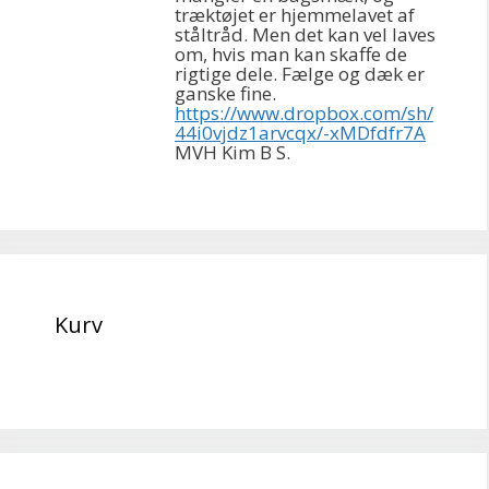
træktøjet er hjemmelavet af
ståltråd. Men det kan vel laves
om, hvis man kan skaffe de
rigtige dele. Fælge og dæk er
ganske fine.
https://www.dropbox.com/sh/
44i0vjdz1arvcqx/-xMDfdfr7A
MVH Kim B S.
Kurv