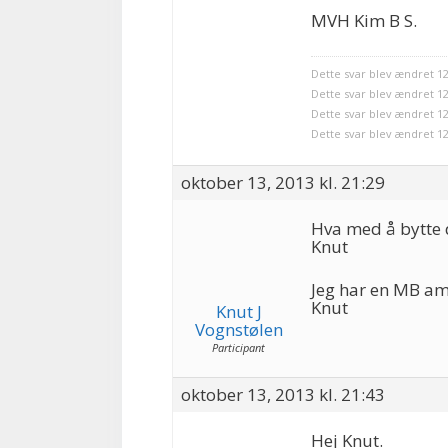
MVH Kim B S.
Dette svar blev ændret 12
Dette svar blev ændret 12
Dette svar blev ændret 12
Dette svar blev ændret 12
oktober 13, 2013 kl. 21:29
Hva med å bytte d
Knut
Jeg har en MB am
Knut
Knut J
Vognstølen
Participant
oktober 13, 2013 kl. 21:43
Hej Knut.