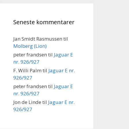
Seneste kommentarer
Jan Smidt Rasmussen
til
Molberg (Lion)
peter frandsen
til
Jaguar E
nr. 926/927
F. Willi Palm
til
Jaguar E nr.
926/927
peter frandsen
til
Jaguar E
nr. 926/927
Jon de Linde
til
Jaguar E nr.
926/927