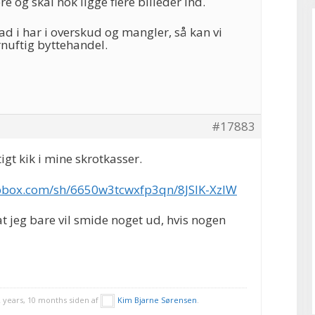
e og skal nok ligge flere billeder ind.
ad i har i overskud og mangler, så kan vi
nuftig byttehandel.
#17883
tigt kik i mine skrotkasser.
pbox.com/sh/6650w3tcwxfp3qn/8JSlK-XzlW
 at jeg bare vil smide noget ud, hvis nogen
2 years, 10 months siden af
Kim Bjarne Sørensen
.