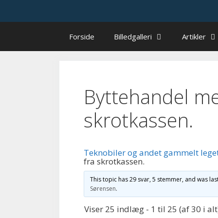
Hop
til
indhold
Forside
Billedgalleri
Artikler
Byttehandel me
skrotkassen.
Teknobiler og andet gammelt lege
fra skrotkassen.
This topic has 29 svar, 5 stemmer, and was la
Sørensen
.
Viser 25 indlæg - 1 til 25 (af 30 i alt