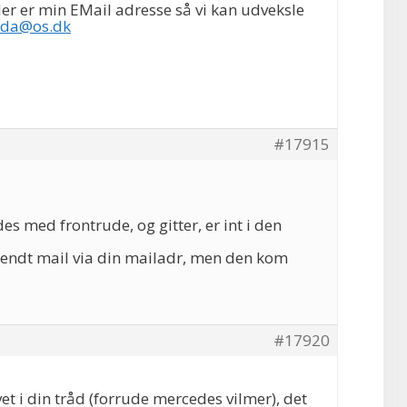
Her er min EMail adresse så vi kan udveksle
rda@os.dk
#17915
es med frontrude, og gitter, er int i den
endt mail via din mailadr, men den kom
#17920
et i din tråd (forrude mercedes vilmer), det