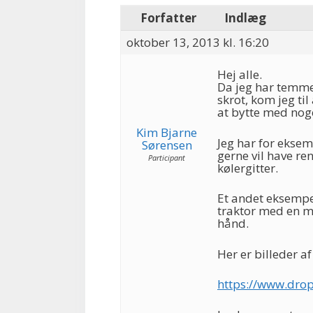
Forfatter
Indlæg
oktober 13, 2013 kl. 16:20
Hej alle.
Da jeg har temme
skrot, kom jeg ti
at bytte med noget
Kim Bjarne
Jeg har for eksem
Sørensen
gerne vil have re
Participant
kølergitter.
Et andet eksempe
traktor med en m
hånd.
Her er billeder af
https://www.dro