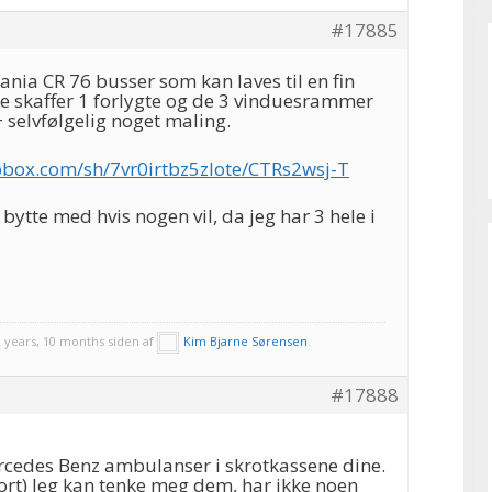
#17885
ania CR 76 busser som kan laves til en fin
e skaffer 1 forlygte og de 3 vinduesrammer
+ selvfølgelig noget maling.
pbox.com/sh/7vr0irtbz5zlote/CTRs2wsj-T
bytte med hvis nogen vil, da jeg har 3 hele i
2 years, 10 months siden af
Kim Bjarne Sørensen
.
#17888
ercedes Benz ambulanser i skrotkassene dine.
sort) Jeg kan tenke meg dem, har ikke noen