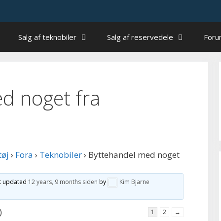
Salg af teknobiler
Salg af reservedele
For
d noget fra
tøj
›
Fora
›
Teknobiler
›
Byttehandel med noget
st updated
12 years, 9 months siden
by
Kim Bjarne
)
1
2
→