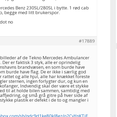
ercedes Benz 230SL/280SL i bytte. 1 rød cab
p, begge med litt brukerspor.
 dot no
#17889
billeder af de Tekno Mercedes Ambulancer
. Der er faktisk 3 styk, alle er oprindelig
enshavns brandvæsen, en som burde have
som burde have flag. De er ikke i særlig god
 rattet og alle hjul, alle har knækket foreste
er sternen, ingen forlygter dur, og kun en
kofanger, Indvendig skal der være et stykke
med til at holde bilen sammen, samtidig med
 affjedring, og små grå gitre på hver side af
 stykke plastik er defekt i de to og mangler i
pbox.com/sh/ndc9d1ke80kl8ez/o2CvYnKTiE