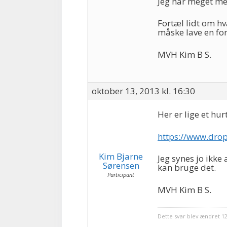
Jeg har meget mer
Fortæl lidt om hv
måske lave en for
MVH Kim B S.
oktober 13, 2013 kl. 16:30
Her er lige et hur
https://www.dro
Kim Bjarne
Jeg synes jo ikke
Sørensen
kan bruge det.
Participant
MVH Kim B S.
Dette svar blev ændret 1