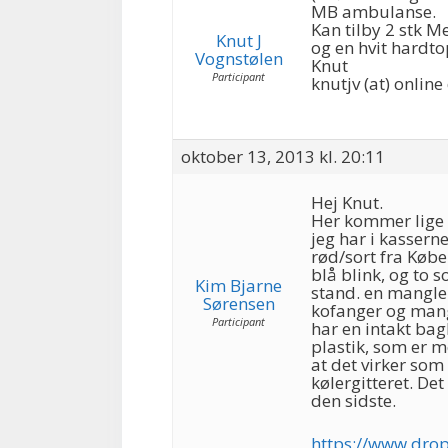
MB ambulanse.
Kan tilby 2 stk M
Knut J
og en hvit hardto
Vognstølen
Knut
Participant
knutjv (at) online
oktober 13, 2013 kl. 20:11
Hej Knut.
Her kommer lige 
jeg har i kasserne
rød/sort fra Køb
blå blink, og to 
Kim Bjarne
stand. en mangler
Sørensen
kofanger og mangl
Participant
har en intakt bag
plastik, som er 
at det virker som
kølergitteret. Det
den sidste.
https://www.dro