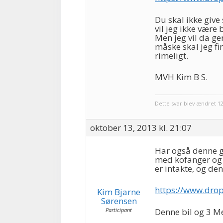
Du skal ikke give
vil jeg ikke være
Men jeg vil da ge
måske skal jeg fi
rimeligt.
MVH Kim B S.
Dette svar blev ændret 12
oktober 13, 2013 kl. 21:07
Har også denne 
med kofanger og 
er intakte, og de
https://www.dro
Kim Bjarne
Sørensen
Participant
Denne bil og 3 Me