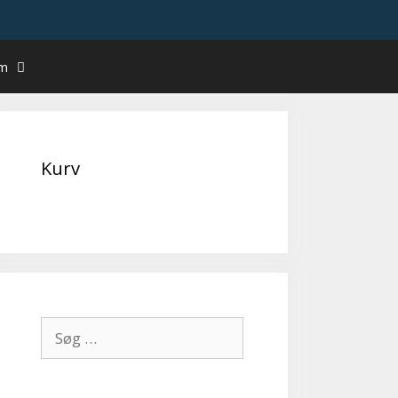
um
Kurv
Søg
efter: