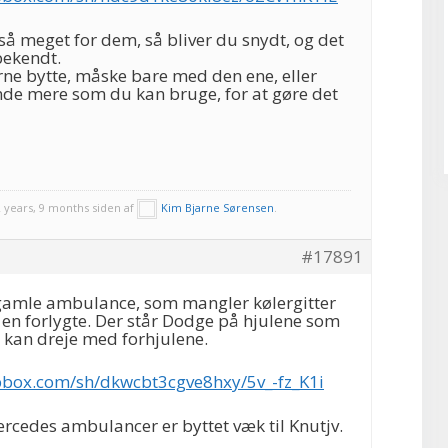
 så meget for dem, så bliver du snydt, og det
 bekendt.
rne bytte, måske bare med den ene, eller
nde mere som du kan bruge, for at gøre det
 years, 9 months siden af
Kim Bjarne Sørensen
.
#17891
gamle ambulance, som mangler kølergitter
en forlygte. Der står Dodge på hjulene som
n kan dreje med forhjulene.
pbox.com/sh/dkwcbt3cgve8hxy/5v_-fz_K1i
rcedes ambulancer er byttet væk til Knutjv.