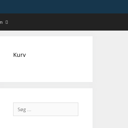
um
Kurv
Søg
efter: