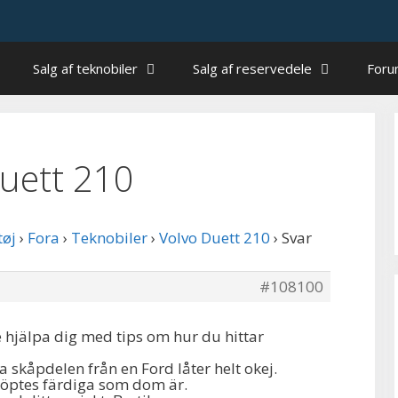
Salg af teknobiler
Salg af reservedele
For
Duett 210
tøj
›
Fora
›
Teknobiler
›
Volvo Duett 210
›
Svar
#108100
e hjälpa dig med tips om hur du hittar
a skåpdelen från en Ford låter helt okej.
köptes färdiga som dom är.