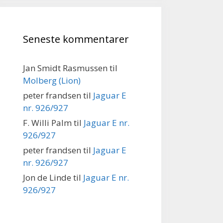
Seneste kommentarer
Jan Smidt Rasmussen
til
Molberg (Lion)
peter frandsen
til
Jaguar E
nr. 926/927
F. Willi Palm
til
Jaguar E nr.
926/927
peter frandsen
til
Jaguar E
nr. 926/927
Jon de Linde
til
Jaguar E nr.
926/927