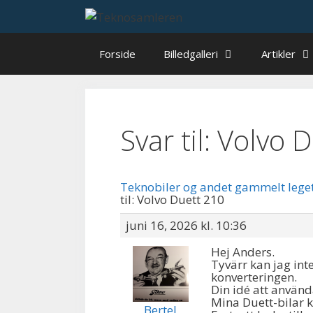
Hop
til
indhold
Forside
Billedgalleri
Artikler
Svar til: Volvo 
Teknobiler og andet gammelt lege
til: Volvo Duett 210
juni 16, 2026 kl. 10:36
Hej Anders.
Tyvärr kan jag int
konverteringen.
Din idé att använd
Mina Duett-bilar 
Bertel