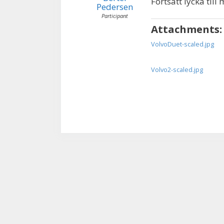
Fortsatt lycka till 
Pedersen
Participant
Attachments:
VolvoDuet-scaled.jpg
Volvo2-scaled.jpg