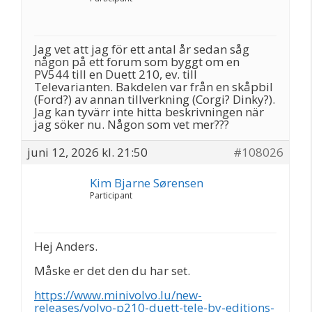
Jag vet att jag för ett antal år sedan såg
någon på ett forum som byggt om en
PV544 till en Duett 210, ev. till
Televarianten. Bakdelen var från en skåpbil
(Ford?) av annan tillverkning (Corgi? Dinky?).
Jag kan tyvärr inte hitta beskrivningen när
jag söker nu. Någon som vet mer???
juni 12, 2026 kl. 21:50
#108026
Kim Bjarne Sørensen
Participant
Hej Anders.
Måske er det den du har set.
https://www.minivolvo.lu/new-
releases/volvo-p210-duett-tele-by-editions-