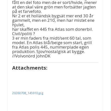
fått en del foto men de er sort/hvide, mener
at den skal väre grön men fortsätter jagten
på et farvefoto.
Nr 2 er et holländsk bygsät mer end 30 år
gammelt, men en 210, men har mistet ene
hjulet,
har skaffet en 445 fra Atlas som donerbil.
Civil/politi ?
3 er min faders fra midt/sent 60 tal, som
model. En Atlas blå/beige som start, grill
fra Atlas polis 445, nummerplade egen
produktion. Sjov/nostalgisk at bygge.
//Volvonörd JohnDK
Attachments:
20260708_145910.jpg