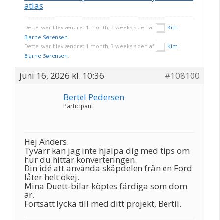
atlas
Dette svar blev ændret 1 month, 3 weeks siden af
Kim
Bjarne Sørensen
.
Dette svar blev ændret 1 month, 3 weeks siden af
Kim
Bjarne Sørensen
.
juni 16, 2026 kl. 10:36
#108100
Bertel Pedersen
Participant
Hej Anders.
Tyvärr kan jag inte hjälpa dig med tips om
hur du hittar konverteringen.
Din idé att använda skåpdelen från en Ford
låter helt okej.
Mina Duett-bilar köptes färdiga som dom
är.
Fortsatt lycka till med ditt projekt, Bertil.