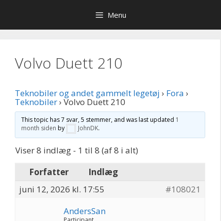
Hop
Menu
til
indhold
Volvo Duett 210
Teknobiler og andet gammelt legetøj
›
Fora
›
Teknobiler
›
Volvo Duett 210
This topic has 7 svar, 5 stemmer, and was last updated
1
month siden
by
JohnDK
.
Viser 8 indlæg - 1 til 8 (af 8 i alt)
Forfatter
Indlæg
juni 12, 2026 kl. 17:55
#108021
AndersSan
Participant