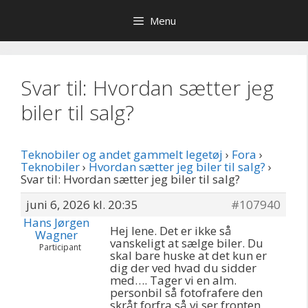
Hop
Menu
til
indhold
Svar til: Hvordan sætter jeg
biler til salg?
Teknobiler og andet gammelt legetøj
›
Fora
›
Teknobiler
›
Hvordan sætter jeg biler til salg?
›
Svar til: Hvordan sætter jeg biler til salg?
juni 6, 2026 kl. 20:35
#107940
Hans Jørgen
Hej lene. Det er ikke så
Wagner
vanskeligt at sælge biler. Du
Participant
skal bare huske at det kun er
dig der ved hvad du sidder
med…. Tager vi en alm.
personbil så fotofrafere den
skråt forfra så vi ser fronten,