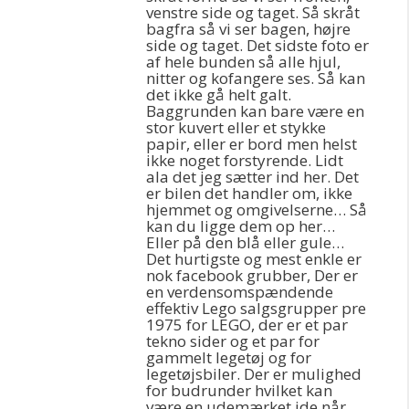
venstre side og taget. Så skråt
bagfra så vi ser bagen, højre
side og taget. Det sidste foto er
af hele bunden så alle hjul,
nitter og kofangere ses. Så kan
det ikke gå helt galt.
Baggrunden kan bare være en
stor kuvert eller et stykke
papir, eller er bord men helst
ikke noget forstyrende. Lidt
ala det jeg sætter ind her. Det
er bilen det handler om, ikke
hjemmet og omgivelserne… Så
kan du ligge dem op her…
Eller på den blå eller gule…
Det hurtigste og mest enkle er
nok facebook grubber, Der er
en verdensomspændende
effektiv Lego salgsgrupper pre
1975 for LEGO, der er et par
tekno sider og et par for
gammelt legetøj og for
legetøjsbiler. Der er mulighed
for budrunder hvilket kan
være en udemærket ide når