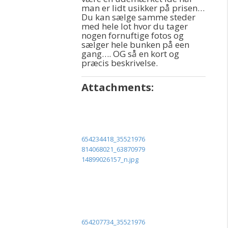
man er lidt usikker på prisen…
Du kan sælge samme steder
med hele lot hvor du tager
nogen fornuftige fotos og
sælger hele bunken på een
gang…. OG så en kort og
præcis beskrivelse.
Attachments:
654234418_35521976
814068021_63870979
14899026157_n.jpg
654207734_35521976