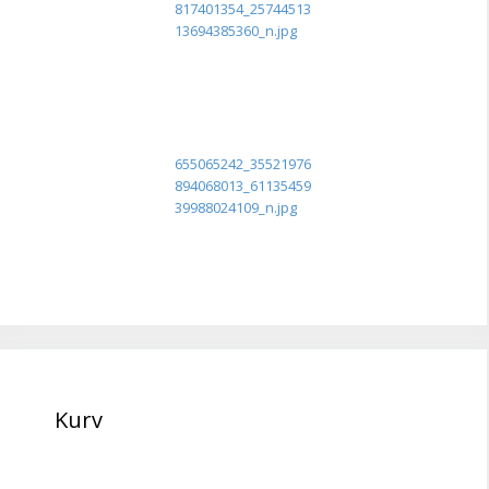
817401354_25744513
13694385360_n.jpg
655065242_35521976
894068013_61135459
39988024109_n.jpg
Kurv