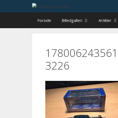
Hop
til
indhold
Forside
Billedgalleri
Artikler
178006243561
3226