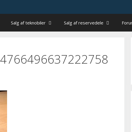
Salg af teknobiler
Salg af reservedele
For
4766496637222758