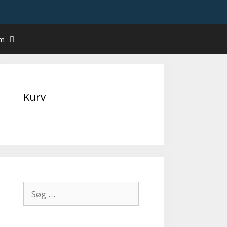
um
Kurv
Søg
efter: