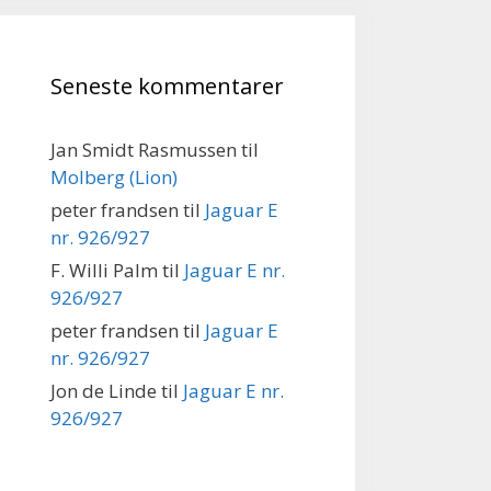
Seneste kommentarer
Jan Smidt Rasmussen
til
Molberg (Lion)
peter frandsen
til
Jaguar E
nr. 926/927
F. Willi Palm
til
Jaguar E nr.
926/927
peter frandsen
til
Jaguar E
nr. 926/927
Jon de Linde
til
Jaguar E nr.
926/927