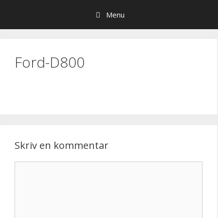
Hop
Menu
til
indhold
Ford-D800
Skriv en kommentar
Kommentar