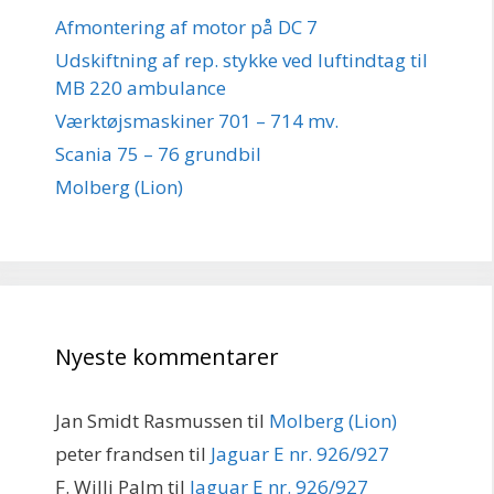
Afmontering af motor på DC 7
Udskiftning af rep. stykke ved luftindtag til
MB 220 ambulance
Værktøjsmaskiner 701 – 714 mv.
Scania 75 – 76 grundbil
Molberg (Lion)
Nyeste kommentarer
Jan Smidt Rasmussen
til
Molberg (Lion)
peter frandsen
til
Jaguar E nr. 926/927
F. Willi Palm
til
Jaguar E nr. 926/927