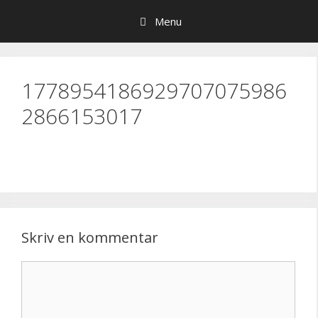
Hop
Menu
til
indhold
1778954186929707075986
2866153017
Skriv en kommentar
Kommentar