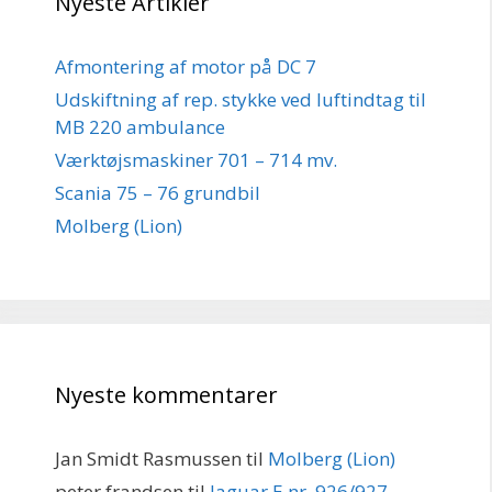
Nyeste Artikler
Afmontering af motor på DC 7
Udskiftning af rep. stykke ved luftindtag til
MB 220 ambulance
Værktøjsmaskiner 701 – 714 mv.
Scania 75 – 76 grundbil
Molberg (Lion)
Nyeste kommentarer
Jan Smidt Rasmussen
til
Molberg (Lion)
peter frandsen
til
Jaguar E nr. 926/927