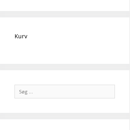
Kurv
Søg
efter: