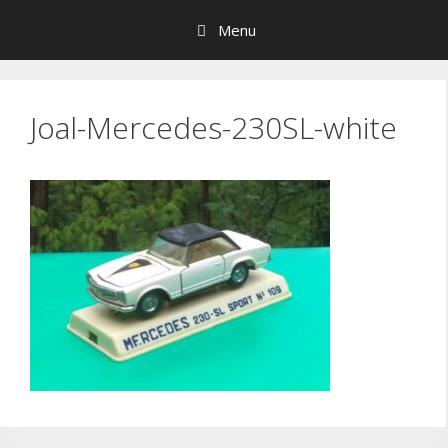
Hop
Menu
til
indhold
Joal-Mercedes-230SL-white