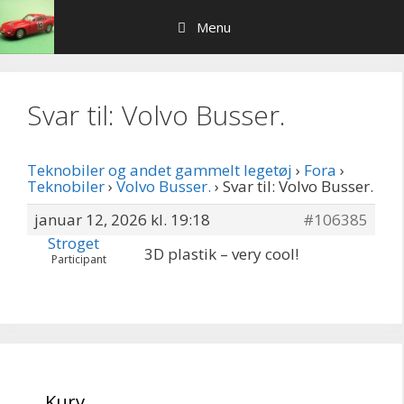
Hop
Menu
til
indhold
Svar til: Volvo Busser.
Teknobiler og andet gammelt legetøj
›
Fora
›
Teknobiler
›
Volvo Busser.
›
Svar til: Volvo Busser.
januar 12, 2026 kl. 19:18
#106385
Stroget
3D plastik – very cool!
Participant
Kurv