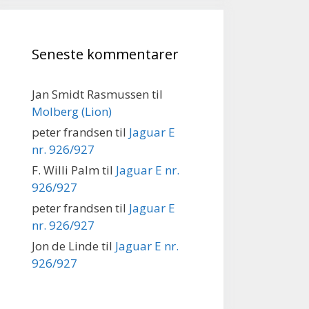
Seneste kommentarer
Jan Smidt Rasmussen
til
Molberg (Lion)
peter frandsen
til
Jaguar E
nr. 926/927
F. Willi Palm
til
Jaguar E nr.
926/927
peter frandsen
til
Jaguar E
nr. 926/927
Jon de Linde
til
Jaguar E nr.
926/927