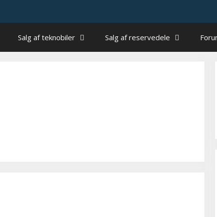
Salg af teknobiler
Salg af reservedele
For