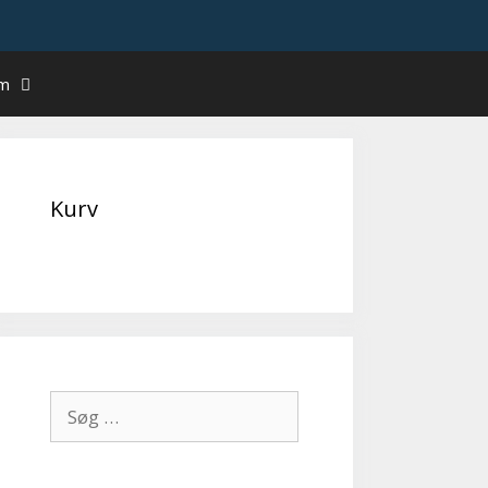
um
Kurv
Søg
efter: