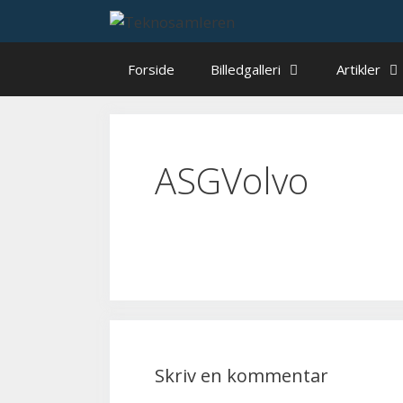
Hop
til
indhold
Forside
Billedgalleri
Artikler
ASGVolvo
Skriv en kommentar