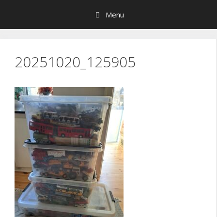
Hop
Menu
til
indhold
20251020_125905