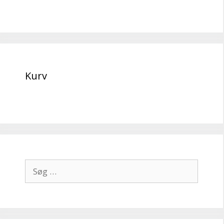
Kurv
Søg
efter: