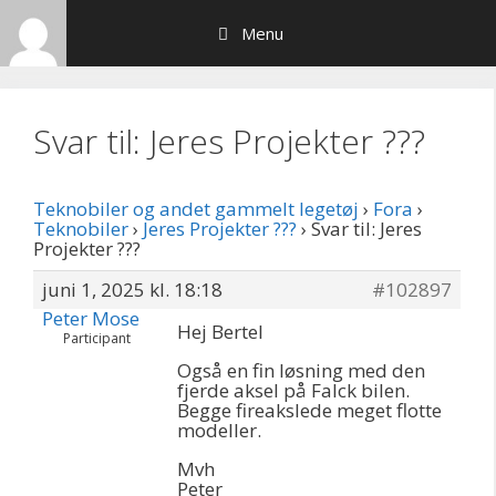
Hop
Menu
til
indhold
Svar til: Jeres Projekter ???
Teknobiler og andet gammelt legetøj
›
Fora
›
Teknobiler
›
Jeres Projekter ???
›
Svar til: Jeres
Projekter ???
juni 1, 2025 kl. 18:18
#102897
Peter Mose
Hej Bertel
Participant
Også en fin løsning med den
fjerde aksel på Falck bilen.
Begge fireakslede meget flotte
modeller.
Mvh
Peter