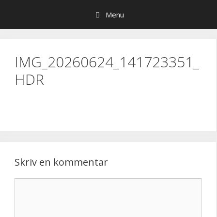
Hop
Menu
til
indhold
IMG_20260624_141723351_
HDR
Skriv en kommentar
Kommentar