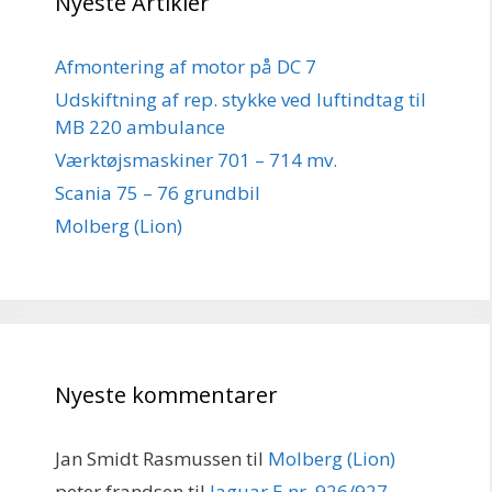
Nyeste Artikler
Afmontering af motor på DC 7
Udskiftning af rep. stykke ved luftindtag til
MB 220 ambulance
Værktøjsmaskiner 701 – 714 mv.
Scania 75 – 76 grundbil
Molberg (Lion)
Nyeste kommentarer
Jan Smidt Rasmussen
til
Molberg (Lion)
peter frandsen
til
Jaguar E nr. 926/927