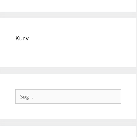
Kurv
Søg
efter: