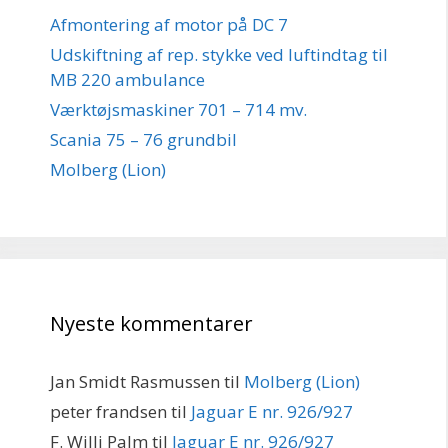
Afmontering af motor på DC 7
Udskiftning af rep. stykke ved luftindtag til
MB 220 ambulance
Værktøjsmaskiner 701 – 714 mv.
Scania 75 – 76 grundbil
Molberg (Lion)
Nyeste kommentarer
Jan Smidt Rasmussen
til
Molberg (Lion)
peter frandsen
til
Jaguar E nr. 926/927
F. Willi Palm
til
Jaguar E nr. 926/927