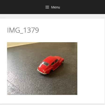
Hop
Menu
til
indhold
IMG_1379