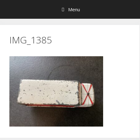
Hop
Menu
til
indhold
IMG_1385