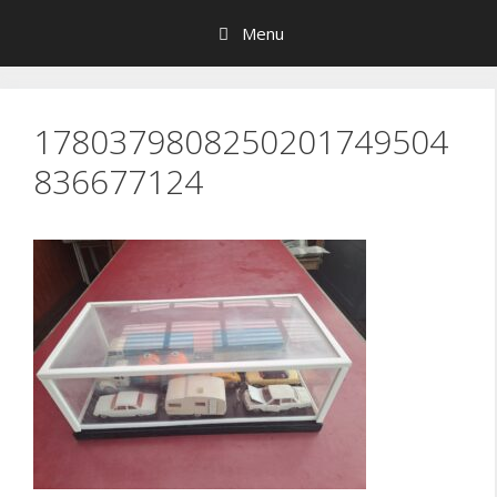
Hop
Menu
til
indhold
1780379808250201749504
836677124