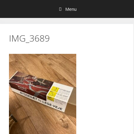
Hop
Menu
til
indhold
IMG_3689