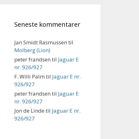
Seneste kommentarer
Jan Smidt Rasmussen
til
Molberg (Lion)
peter frandsen
til
Jaguar E
nr. 926/927
F. Willi Palm
til
Jaguar E nr.
926/927
peter frandsen
til
Jaguar E
nr. 926/927
Jon de Linde
til
Jaguar E nr.
926/927