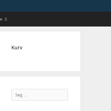
um
Kurv
Søg
efter: