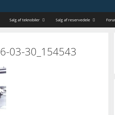
Salg af teknobiler
Salg af reservedele
For
6-03-30_154543