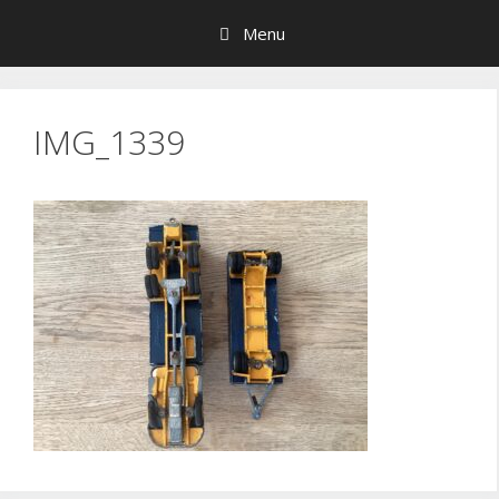
Hop
Menu
til
indhold
IMG_1339