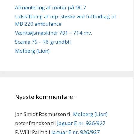
Afmontering af motor på DC 7
Udskiftning af rep. stykke ved luftindtag til
MB 220 ambulance
Værktøjsmaskiner 701 – 714 mv.
Scania 75 – 76 grundbil
Molberg (Lion)
Nyeste kommentarer
Jan Smidt Rasmussen
til
Molberg (Lion)
peter frandsen
til
Jaguar E nr. 926/927
F. Willi Palm
til
Jaguar E nr. 926/927