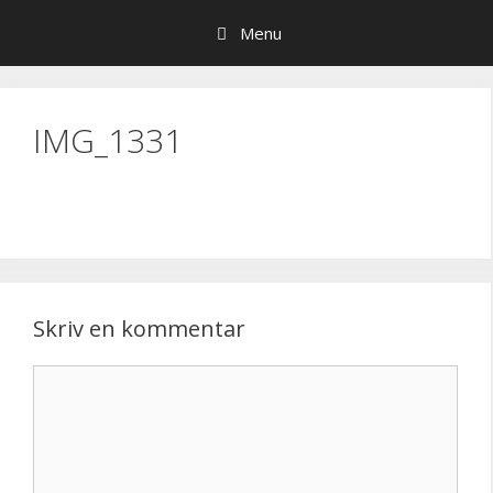
Hop
Menu
til
indhold
IMG_1331
Skriv en kommentar
Kommentar