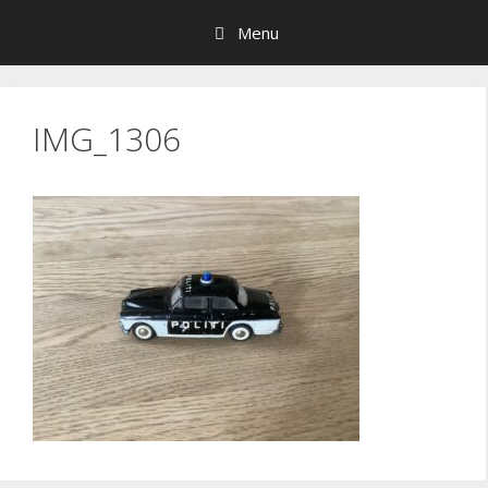
Hop
Menu
til
indhold
IMG_1306