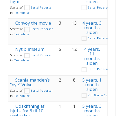
figur
siden
Startet af:
Bertel Pedersen
Bertel Pedersen
in:
Teknobiler
Convoy the movie
3
13
4 years, 3
months
Startet af:
Bertel Pedersen
siden
in:
Teknobiler
Bertel Pedersen
Nyt bilmseum
5
12
4 years,
11
Startet af:
Bertel Pedersen
months
in:
Teknobiler
siden
Bertel Pedersen
Scania manden’s
2
8
5 years, 1
“nye” Volvo
month
siden
Startet af:
Bertel Pedersen
Kim Bjarne Sørense
in:
Teknobiler
Udskiftning af
1
1
5 years, 3
hjul – fra 6 til 10
months
møtrikker
siden