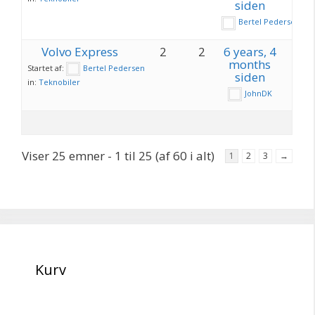
siden
Bertel Pedersen
Volvo Express
2
2
6 years, 4
months
Startet af:
Bertel Pedersen
siden
in:
Teknobiler
JohnDK
Viser 25 emner - 1 til 25 (af 60 i alt)
1
2
3
→
Kurv