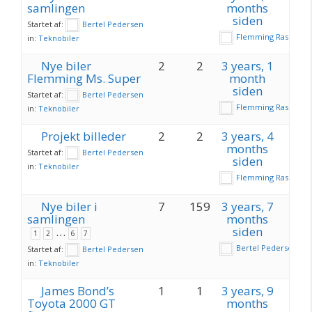
samlingen
months
siden
Startet af:
Bertel Pedersen
Flemming Rasch
in:
Teknobiler
Nye biler
2
2
3 years, 1
Flemming Ms. Super
month
siden
Startet af:
Bertel Pedersen
Flemming Rasch
in:
Teknobiler
Projekt billeder
2
2
3 years, 4
months
Startet af:
Bertel Pedersen
siden
in:
Teknobiler
Flemming Rasch
Nye biler i
7
159
3 years, 7
samlingen
months
…
siden
1
2
6
7
Bertel Pedersen
Startet af:
Bertel Pedersen
in:
Teknobiler
James Bond’s
1
1
3 years, 9
Toyota 2000 GT
months