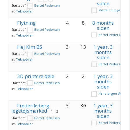
siden
Startet af:
Bertel Pedersen
shane holmyard
in:
Teknobiler
Flytning
4
8
8 months
siden
Startet af:
Bertel Pedersen
Bertel Pedersen
in:
Teknobiler
Hej Kim BS
3
13
1 year, 3
months
Startet af:
Bertel Pedersen
siden
in:
Teknobiler
Bertel Pedersen
3D printere dele
2
2
1 year, 3
months
Startet af:
Bertel Pedersen
siden
in:
Teknobiler
Hans Jørgen Wagner
Frederiksberg
3
36
1 year, 3
legetøjsmarked
months
1
2
siden
Startet af:
Bertel Pedersen
Bertel Pedersen
in:
Teknobiler