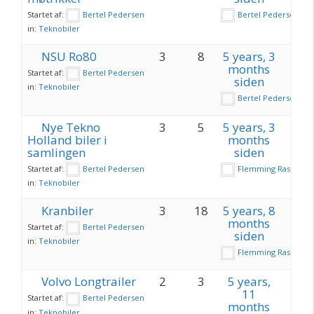
Startet af:
Bertel Pedersen
Bertel Pedersen
in:
Teknobiler
NSU Ro80
3
8
5 years, 3
months
Startet af:
Bertel Pedersen
siden
in:
Teknobiler
Bertel Pedersen
Nye Tekno
3
5
5 years, 3
Holland biler i
months
samlingen
siden
Startet af:
Bertel Pedersen
Flemming Rasch
in:
Teknobiler
Kranbiler
3
18
5 years, 8
months
Startet af:
Bertel Pedersen
siden
in:
Teknobiler
Flemming Rasch
Volvo Longtrailer
2
3
5 years,
11
Startet af:
Bertel Pedersen
months
in:
Teknobiler