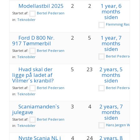
Modellastbil 2025
2
2
1 year, 6
months
Startet af:
Bertel Pedersen
siden
in:
Teknobiler
Flemming Rasch
Ford D 800 Nr.
2
5
1 year, 7
917 Tømmerbil
months
siden
Startet af:
Bertel Pedersen
Bertel Pedersen
in:
Teknobiler
Hvad skal der
5
23
2 years, 5
ligge på ladet af
months
Vilmer´s kranbil?
siden
Startet af:
Bertel Pedersen
Bertel Pedersen
in:
Teknobiler
Scaniamanden`s
3
4
2 years, 7
julegave
months
siden
Startet af:
Bertel Pedersen
Hans Jørgen Wagner
in:
Teknobiler
Nyste Scania NL i
4
24
2 years, 8