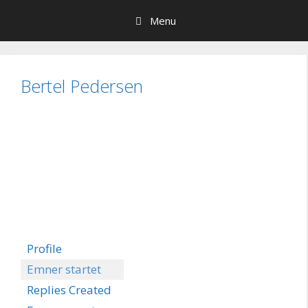
Hop
Menu
til
indhold
Bertel Pedersen
Profile
Emner startet
Replies Created