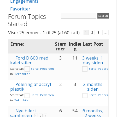
Engagements
Favoritter
Forum Topics
Started
Viser 25 emner - 1 til 25 (af 60 i alt)
1
2
3
→
Emne:
Stem
Indlæ
Last Post
mer
g
Ford D 800 med
3
11
3 weeks, 1
køletrailer
day siden
Startet af:
Bertel Pedersen
Bertel Pedersen
in:
Teknobiler
Polering af accryl
2
3
2 months
plastik
siden
Startet af:
Bertel Pedersen
Bertel Pedersen
in:
Teknobiler
Nye biler i
6
54
6 months,
samlingen
2 weeks
1
2
3