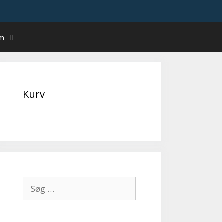
um
Kurv
Søg
efter: