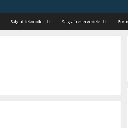
Salg af teknobiler
Salg af reservedele
For