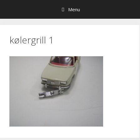
Hop
Menu
til
indhold
kølergrill 1