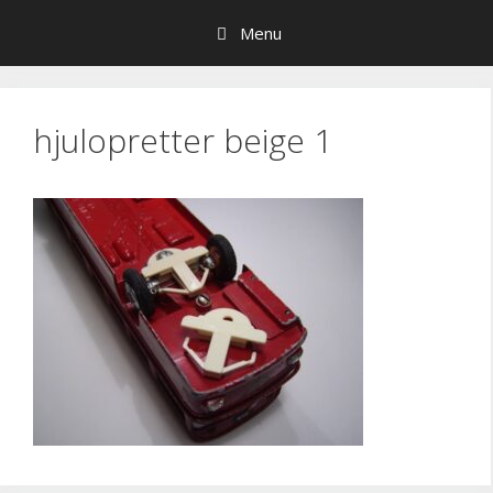
Hop
Menu
til
indhold
hjulopretter beige 1