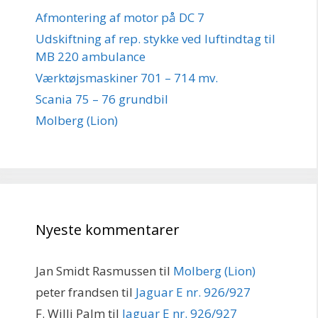
Afmontering af motor på DC 7
Udskiftning af rep. stykke ved luftindtag til
MB 220 ambulance
Værktøjsmaskiner 701 – 714 mv.
Scania 75 – 76 grundbil
Molberg (Lion)
Nyeste kommentarer
Jan Smidt Rasmussen
til
Molberg (Lion)
peter frandsen
til
Jaguar E nr. 926/927
F. Willi Palm
til
Jaguar E nr. 926/927