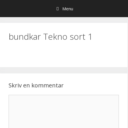
Hop
Menu
til
indhold
bundkar Tekno sort 1
Skriv en kommentar
Kommentar