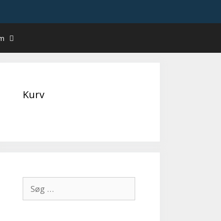
um
Kurv
Søg
efter: