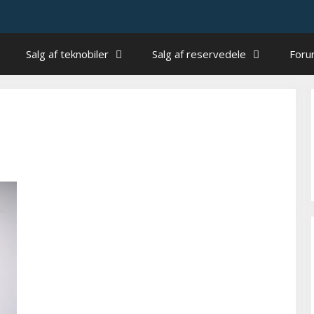
Salg af teknobiler
Salg af reservedele
For