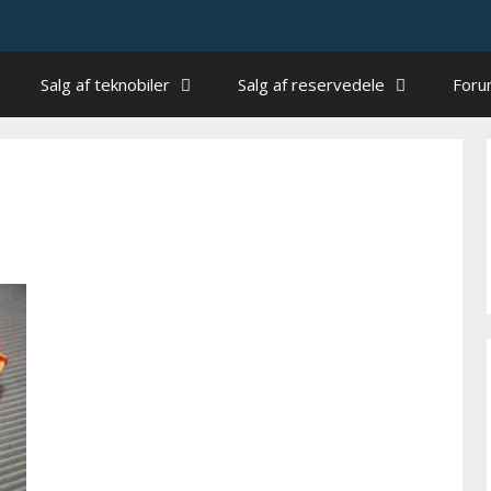
Salg af teknobiler
Salg af reservedele
For
1