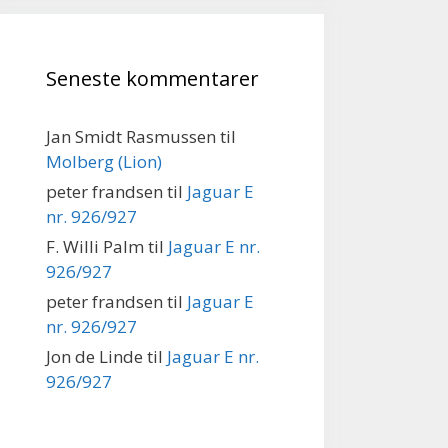
Seneste kommentarer
Jan Smidt Rasmussen
til
Molberg (Lion)
peter frandsen
til
Jaguar E
nr. 926/927
F. Willi Palm
til
Jaguar E nr.
926/927
peter frandsen
til
Jaguar E
nr. 926/927
Jon de Linde
til
Jaguar E nr.
926/927