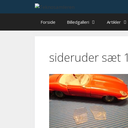
Hop
til
indhold
Forside
Billedgalleri
Artikler
sideruder sæt 