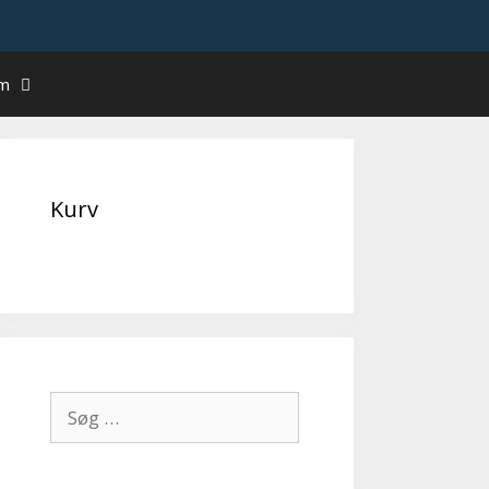
um
Kurv
Søg
efter: