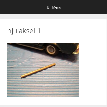
Hop
Menu
til
indhold
hjulaksel 1