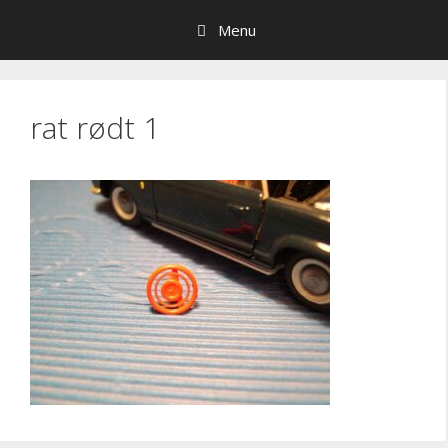
Hop
Menu
til
indhold
rat rødt 1